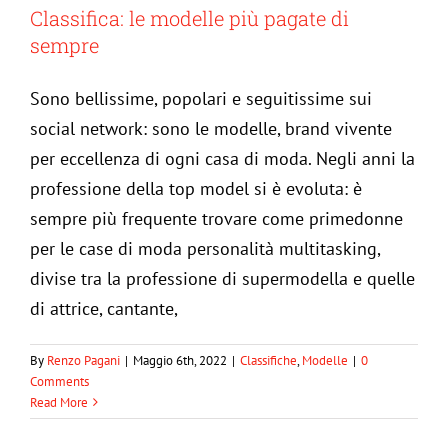
Classifica: le modelle più pagate di
sempre
Sono bellissime, popolari e seguitissime sui
social network: sono le modelle, brand vivente
per eccellenza di ogni casa di moda. Negli anni la
professione della top model si è evoluta: è
sempre più frequente trovare come primedonne
per le case di moda personalità multitasking,
divise tra la professione di supermodella e quelle
di attrice, cantante,
Classifica: i fashion blogger più
By
Renzo Pagani
|
Maggio 6th, 2022
|
Classifiche
,
Modelle
|
0
Comments
influenti del 2022 in Italia EN
Read More
Classifiche