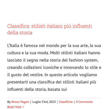
Living
Collez
Classifica: stilisti italiani più influenti
della storia
Jurna
L’Italia è famosa nel mondo per la sua arte, la sua
Clas
Assis
cultura e la sua moda. Molti stilisti italiani hanno
lasciato il segno nella storia del fashion system,
creando collezioni iconiche e innovando lo stile e
Cas
Itali
il gusto del vestire. In questo articolo vogliamo
presentarti una classifica dei stilisti italiani più
Clas
Eng
influenti della storia, basata sui
Who are the most followed and
Foto
influential fashion bloggers of 2023?
By
Renzo Pagani
|
Luglio 23rd, 2023
|
Classifiche
|
0 Comments
Read More