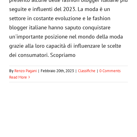
seguite e influenti del 2023. La moda è un
settore in costante evoluzione e le fashion
blogger italiane hanno saputo conquistare
un'importante posizione nel mondo della moda
grazie alla loro capacità di influenzare le scelte
dei consumatori. Scopriamo
Classifica: i migliori film di moda
By
Renzo Pagani
|
Febbraio 20th, 2023
|
Classifiche
|
0 Comments
Read More
Classifiche