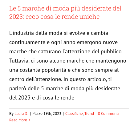
Le 5 marche di moda più desiderate del
2023: ecco cosa le rende uniche
L'industria della moda si evolve e cambia
continuamente e ogni anno emergono nuove
marche che catturano l'attenzione del pubblico.
Tuttavia, ci sono alcune marche che mantengono
una costante popolarità e che sono sempre al
centro dell'attenzione. In questo articolo, ti
parlerò delle 5 marche di moda più desiderate
del 2023 e di cosa le rende
Le 5 migliori app per lo shopping online
By
Laura D.
|
Marzo 19th, 2023
|
Classifiche
,
Trend
|
0 Comments
Read More
Classifiche
Trend