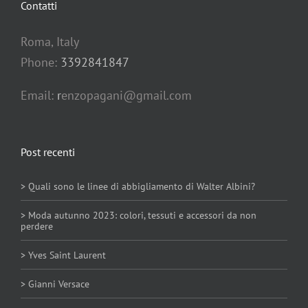
Contatti
Roma, Italy
Phone:
3392841847
Email:
r
enzopagani@gmail.com
Post recenti
> Quali sono le linee di abbigliamento di Walter Albini?
> Moda autunno 2023: colori, tessuti e accessori da non
perdere
> Yves Saint Laurent
> Gianni Versace