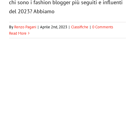
chi sono i fashion blogger più seguiti e influenti
del 2023? Abbiamo
Le 5 marche di moda più desiderate del
By
Renzo Pagani
|
Aprile 2nd, 2023
|
Classifiche
|
0 Comments
2023: ecco cosa le rende uniche
Read More
Classifiche
Trend