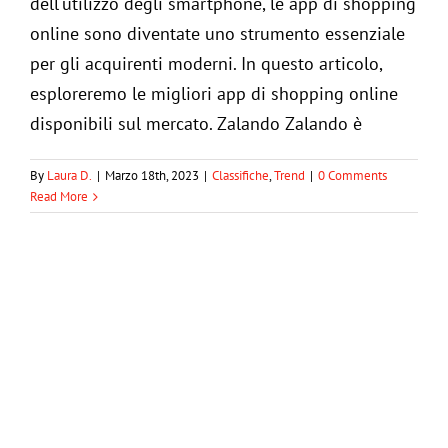
dell'utilizzo degli smartphone, le app di shopping
online sono diventate uno strumento essenziale
per gli acquirenti moderni. In questo articolo,
esploreremo le migliori app di shopping online
disponibili sul mercato. Zalando Zalando è
By
Laura D.
|
Marzo 18th, 2023
|
Classifiche
,
Trend
|
0 Comments
Le 10 migliori marche di moda italiane
Read More
Case di moda
Classifiche