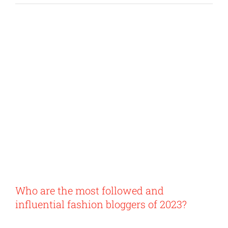
Classifiche
Mag
Mod
Mod
Ne
Stili
Stili
Who are the most followed and
influential fashion bloggers of 2023?
Rivi