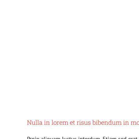
Nulla in lorem et risus bibendum in mo
Proin aliquam luctus interdum. Etiam sed erat l