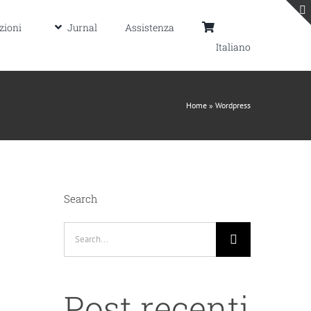
zioni
Jurnal
Assistenza
Italiano
Home
»
Wordpress
Search
Search
for:
Post recenti