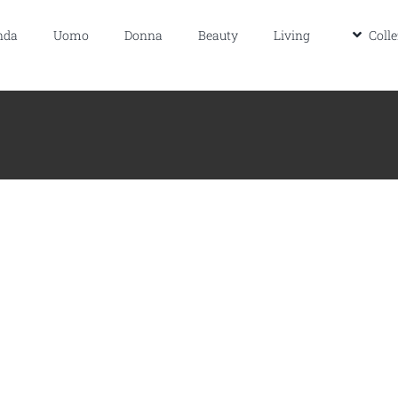
s
Technology
Wordpress
nda
Uomo
Donna
Beauty
Living
Colle