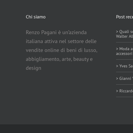
Chi siamo
Post rec
Renzo Pagani è un’azienda
> Quali s
Walter Al
italiana attiva nel settore delle
> Moda au
vendite online di beni di lusso,
accessor
abbigliamento, arte, beauty e
> Yves Sa
design
> Gianni 
> Riccar