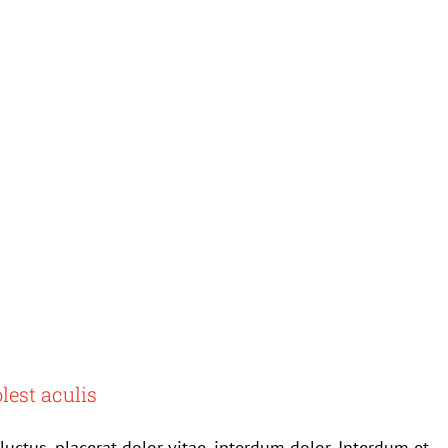
lest aculis
uctus, placerat dolor vitae, interdum dolor. Interdum et