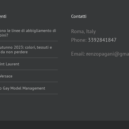
enti
Contatti
ono le linee di abbigliamento di
Roma, Italy
bini?
Phone:
3392841847
tunno 2023: colori, tessuti e
i da non perdere
Email:
r
enzopagani@gma
int Laurent
Versace
do Gay Model Management