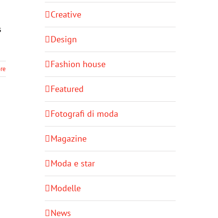
Creative
s
Design
Fashion house
re
Featured
Fotografi di moda
Magazine
Moda e star
Modelle
News