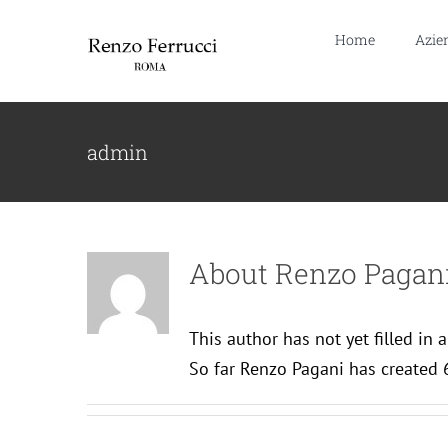
Skip
Home
Azie
to
content
admin
About
Renzo Pagan
This author has not yet filled in a
So far Renzo Pagani has created 6