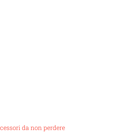
s Saint Laurent
sti
Uncategorized @it
ccessori da non perdere