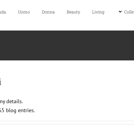
Magazine
nda
Uomo
Donna
Beauty
Living
Colle
i
ny details.
5 blog entries.