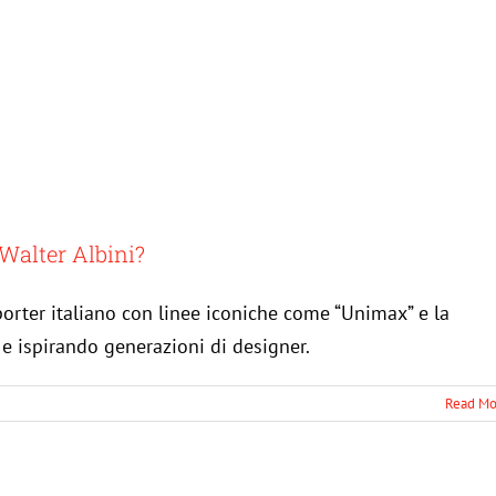
i, tessuti e accessori da non perdere
Magazine
News
 Walter Albini?
porter italiano con linee iconiche come “Unimax” e la
e e ispirando generazioni di designer.
Read Mo