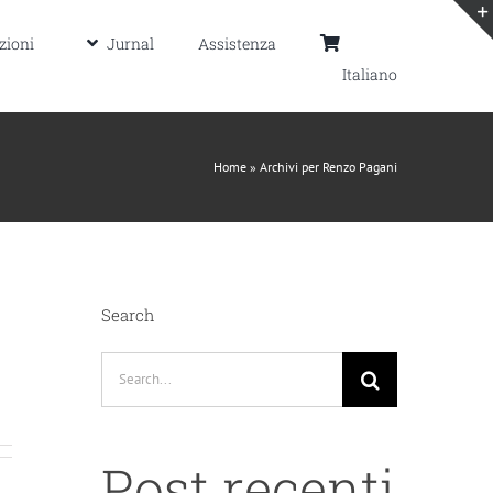
zioni
Jurnal
Assistenza
Italiano
Home
»
Archivi per Renzo Pagani
Search
Search
for:
Post recenti