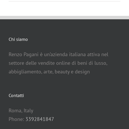
Chi siamo
Renzo Pagani è un’azienda italiana attiva nel
settore delle vendite online di beni di lusso,
abbigliamento, arte, beauty e design
Contatti
Roma, Italy
Phone:
3392841847