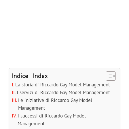
Living
Collez
Jurna
Clas
Assis
Indice - Index
Cas
Itali
La storia di Riccardo Gay Model Management
I servizi di Riccardo Gay Model Management
Clas
Le iniziative di Riccardo Gay Model
Management
I successi di Riccardo Gay Model
Foto
Management