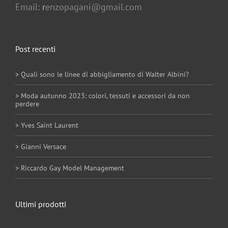
Email:
r
enzopagani@gmail.com
Post recenti
> Quali sono le linee di abbigliamento di Walter Albini?
> Moda autunno 2023: colori, tessuti e accessori da non
perdere
> Yves Saint Laurent
> Gianni Versace
> Riccardo Gay Model Management
Ultimi prodotti