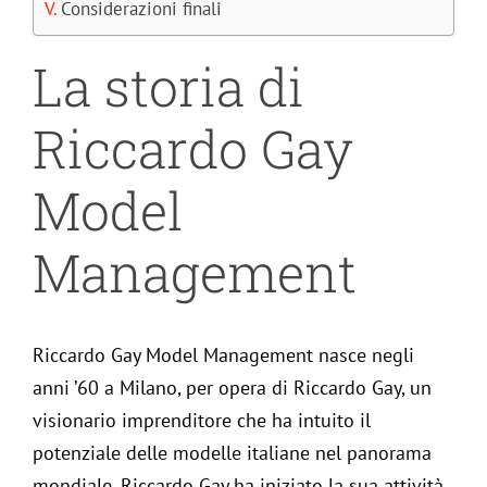
Considerazioni finali
Mag
La storia di
Mod
Riccardo Gay
Mod
Model
Ne
Management
Stili
Riccardo Gay Model Management nasce negli
anni ’60 a Milano, per opera di Riccardo Gay, un
Stili
visionario imprenditore che ha intuito il
potenziale delle modelle italiane nel panorama
Rivi
mondiale. Riccardo Gay ha iniziato la sua attività