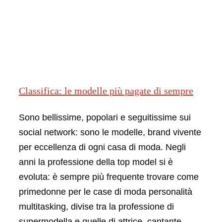
Beauty
Living
Collezio
Classifica: le modelle più pagate di sempre
Jurnal
Sono bellissime, popolari e seguitissime sui
social network: sono le modelle, brand vivente
Classi
Assisten
per eccellenza di ogni casa di moda. Negli
anni la professione della top model si è
Case 
Italiano
evoluta: è sempre più frequente trovare come
primedonne per le case di moda personalità
Classi
multitasking, divise tra la professione di
supermodella e quelle di attrice, cantante,