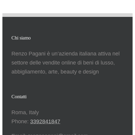
Chi siamo
Renzo Pagani è un’azienda italiana attiva nel
settore delle vendite online di beni di lusso,
abbigliamento, arte, beauty e design
Contatti
Roma, Italy
Phone:
3392841847