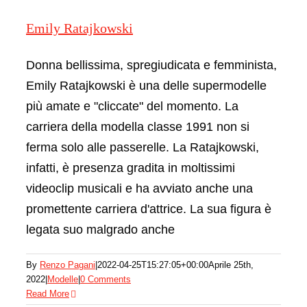
Emily Ratajkowski
Rivis
Donna bellissima, spregiudicata e femminista,
Emily Ratajkowski è una delle supermodelle
più amate e "cliccate" del momento. La
carriera della modella classe 1991 non si
ferma solo alle passerelle. La Ratajkowski,
infatti, è presenza gradita in moltissimi
videoclip musicali e ha avviato anche una
promettente carriera d'attrice. La sua figura è
legata suo malgrado anche
Naomi Campbell
By
Renzo Pagani
|
2022-04-25T15:27:05+00:00
Aprile 25th,
2022
|
Modelle
|
0 Comments
Modelle
Read More