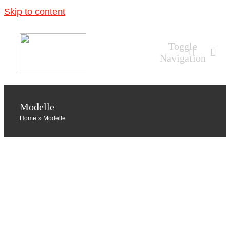
Skip to content
Toggle
Navigation
Classifica: le modelle più pagate di sempre
Home
Modelle
Classifiche
Modelle
Home
»
Modelle
Azienda
Uomo
Donna