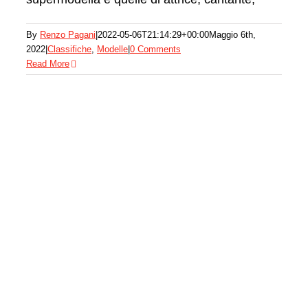
Fotog
Emily Ratajkowski
By
Renzo Pagani
|
2022-05-06T21:14:29+00:00
Maggio 6th,
2022
|
Classifiche
,
Modelle
|
0 Comments
Modelle
Read More
Magaz
Moda 
Model
News
Stilist
Stilist