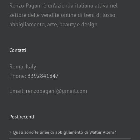
Living
Renzo Pagani è un’azienda italiana attiva nel
settore delle vendite online di beni di lusso,
abbigliamento, arte, beauty e design
Collez
Jurna
Contatti
Roma, Italy
Clas
Assis
Phone:
3392841847
Cas
Itali
Email:
r
enzopagani@gmail.com
Clas
Eng
Post recenti
Foto
> Quali sono le linee di abbigliamento di Walter Albini?