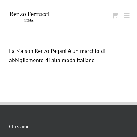
Skip
to
Togg
content
Navi
Home
La Maison Renzo Pagani è un marchio di
abbigliamento di alta moda italiano
Azien
Uomo
Donn
Beaut
Chi siamo