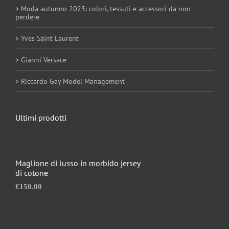
> Moda autunno 2023: colori, tessuti e accessori da non
Mag
perdere
> Yves Saint Laurent
Mod
> Gianni Versace
> Riccardo Gay Model Management
Mod
Ne
Ultimi prodotti
Stili
Maglione di lusso in morbido jersey
di cotone
Stili
€
150.00
Rivi