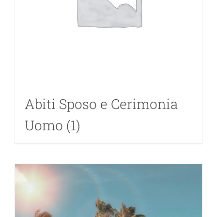
Mag
Mod
Mod
Abiti Sposo e Cerimonia
Ne
Uomo
(1)
Stili
Stili
Rivi