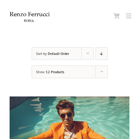
Skip
to
Togg
content
Navi
Home
Sort by
Default Order
Azien
Show
12 Products
Uomo
Donn
Beaut