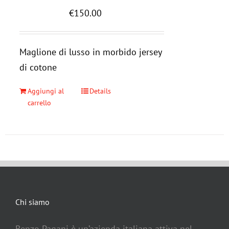
€
150.00
Maglione di lusso in morbido jersey
di cotone
Aggiungi al
Details
carrello
Chi siamo
Renzo Pagani è un’azienda italiana attiva nel