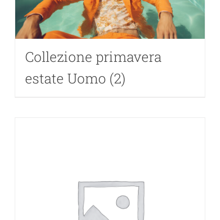
Living
Collez
Collezione primavera
Jurna
estate Uomo
(2)
Clas
Assis
Cas
Itali
Clas
Eng
Foto