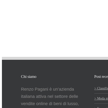
Chi siamo
Post rece
> Classifi
Renzo Pagani è un’azienda
italiana attiva nel settore delle
> Moda ma
vendite online di beni di lusso,