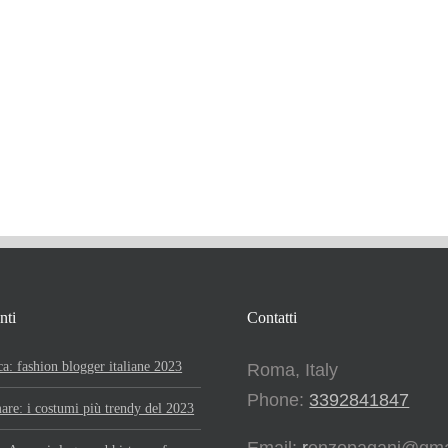
nti
Contatti
ca: fashion blogger italiane 2023
Roma, Italy
Phone:
3392841847
re: i costumi più trendy del 2023