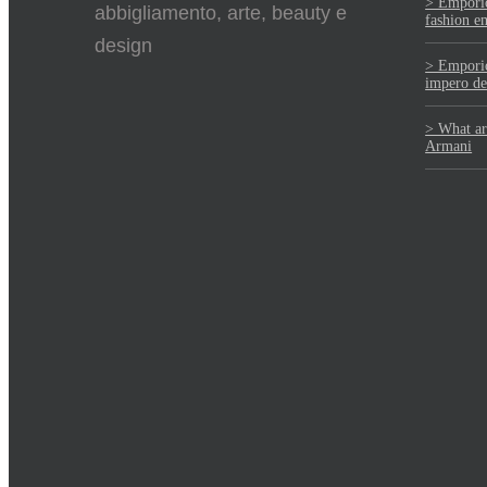
> Emporio
abbigliamento, arte, beauty e
fashion e
design
> Emporio
impero de
> What ar
Armani