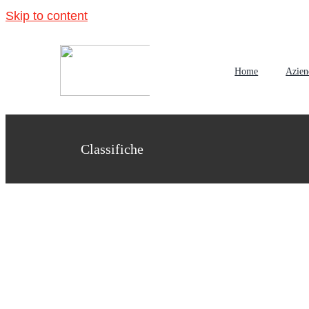
Skip to content
Home
Azien
Classifica: i fashion blogger 
Classifiche
Class