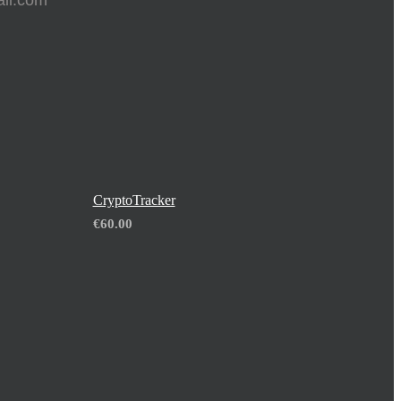
il.com
CryptoTracker
€
60.00