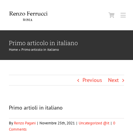
Skip
to
Togg
content
Navi
Home
Primo articolo in italiano
Home
»
Primo articolo in italiano
Azienda
Uomo
Previous
Next
Donna
Primo artioli in italiano
Beauty
By
Renzo Pagani
|
Novembre 25th, 2021
|
Uncategorized @it
|
0
Comments