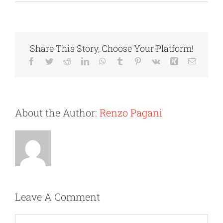
Living
Collezioni
Share This Story, Choose Your Platform!
Facebook
Twitter
Reddit
LinkedIn
WhatsApp
Tumblr
Pinterest
Vk
Xing
Email
Jurnal
Classifiche
Assistenza
About the Author:
Renzo Pagani
Case di moda
Italiano
Classifiche
English
Leave A Comment
Fotografi di moda
Comment