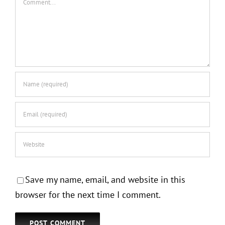
Magazine
Moda e star
Modelle
News
Stilisti
Save my name, email, and website in this
Stilisti italiani
browser for the next time I comment.
Riviste di moda