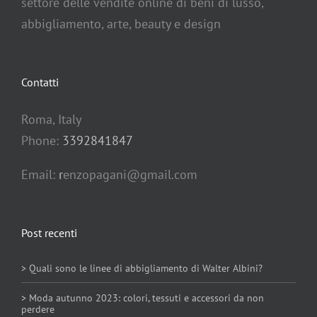
settore delle vendite online di beni di lusso,
abbigliamento, arte, beauty e design
Contatti
Roma, Italy
Phone:
3392841847
Email:
r
enzopagani@gmail.com
Post recenti
> Quali sono le linee di abbigliamento di Walter Albini?
> Moda autunno 2023: colori, tessuti e accessori da non
perdere