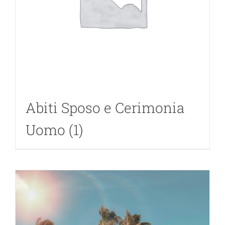
Mag
Mod
Mod
Abiti Sposo e Cerimonia
Ne
Uomo
(1)
Stili
Stili
Rivi