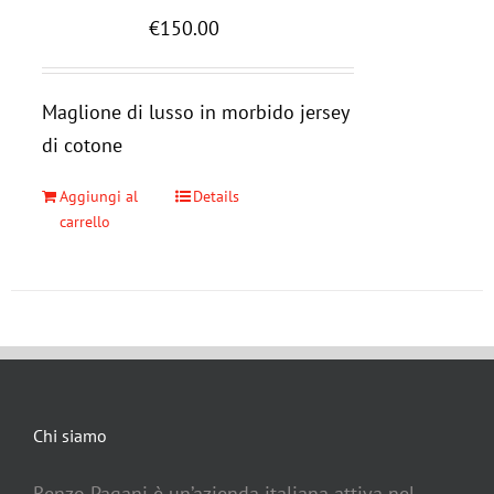
€
150.00
Maglione di lusso in morbido jersey
di cotone
Aggiungi al
Details
carrello
Chi siamo
Renzo Pagani è un’azienda italiana attiva nel