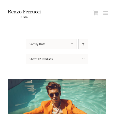
Skip
to
Togg
content
Navi
Home
Sort by
Date
Azien
Show
12 Products
Uomo
Donn
Beaut