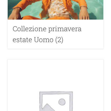
Living
Collez
Collezione primavera
Jurna
estate Uomo
(2)
Clas
Assis
Cas
Itali
Clas
Eng
Foto