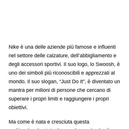
Living
Collez
Jurna
Nike è una delle aziende più famose e influenti
nel settore delle calzature, dell’abbigliamento e
Clas
Assis
degli accessori sportivi. Il suo logo, lo Swoosh, è
uno dei simboli più riconoscibili e apprezzati al
Cas
Itali
mondo. Il suo slogan, “Just Do It”, è diventato un
mantra per milioni di persone che cercano di
superare i propri limiti e raggiungere i propri
Clas
obiettivi.
Foto
Ma come è nata e cresciuta questa