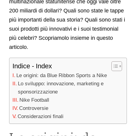
multinazionale statunitense che oggi vale oltre
Mag
200 miliardi di dollari? Quali sono state le tappe
più importanti della sua storia? Quali sono stati i
Mod
suoi prodotti più innovativi e i suoi testimonial
più celebri? Scopriamolo insieme in questo
articolo.
Mod
Indice - Index
Ne
Le origini: da Blue Ribbon Sports a Nike
Lo sviluppo: innovazione, marketing e
Stili
sponsorizzazione
Nike Football
Controversie
Stili
Considerazioni finali
Rivi