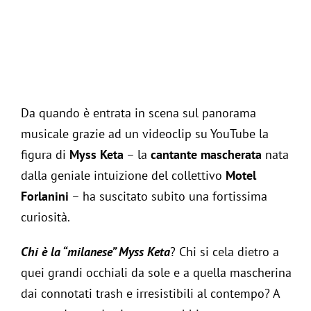
Living
Collez
Jurna
Da quando è entrata in scena sul panorama
musicale grazie ad un videoclip su YouTube la
Clas
Assis
figura di
Myss Keta
– la
cantante mascherata
nata
dalla geniale intuizione del collettivo
Motel
Cas
Itali
Forlanini
– ha suscitato subito una fortissima
curiosità.
Clas
Chi è la “milanese” Myss Keta
? Chi si cela dietro a
quei grandi occhiali da sole e a quella mascherina
Foto
dai connotati trash e irresistibili al contempo? A