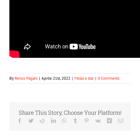
By
Renzo Pagani
|
Aprile 21st, 2022
|
Moda e star
|
0 Comments
Share This Story, Choose Your Platform!
Facebook
Twitter
Reddit
LinkedIn
WhatsApp
Tumblr
Pinterest
Vk
Xing
Email