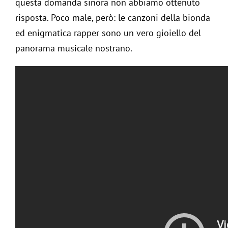
questa domanda sinora non abbiamo ottenuto
Mag
risposta. Poco male, però: le canzoni della bionda
ed enigmatica rapper sono un vero gioiello del
panorama musicale nostrano.
Mod
Mod
Ne
Stili
Stili
Rivi