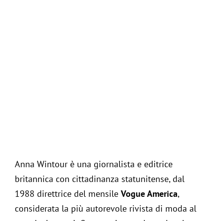
Living
Collez
Jurna
Clas
Assis
Cas
Itali
Anna Wintour è una giornalista e editrice
Clas
britannica con cittadinanza statunitense, dal
1988 direttrice del mensile
Vogue America
,
Foto
considerata la più autorevole rivista di moda al