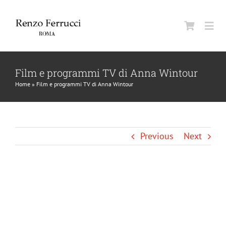
Skip
to
Togg
content
Navi
Home
Film e programmi TV di Anna Wintour
Home
»
Film e programmi TV di Anna Wintour
Azien
Uomo
Previous
Next
Donn
View
Larger
Beaut
Image