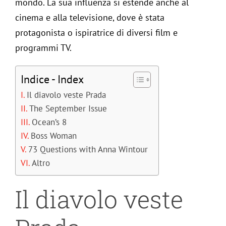
mondo. La sua influenza si estende anche al
Mag
cinema e alla televisione, dove è stata
protagonista o ispiratrice di diversi film e
programmi TV.
Mod
Indice - Index
Mod
Il diavolo veste Prada
The September Issue
Ne
Ocean’s 8
Boss Woman
Stili
73 Questions with Anna Wintour
Altro
Stili
Il diavolo veste
Rivi