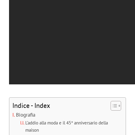
Indice - Index
Biografia
L’addio alla moda e il 45° anniversario della
maison