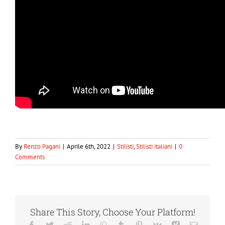
By
Renzo Pagani
|
Aprile 6th, 2022
|
Stilisti
,
Stilisti italiani
|
0
Comments
Share This Story, Choose Your Platform!
Facebook
Twitter
Reddit
LinkedIn
WhatsApp
Tumblr
Pinterest
Vk
Xing
Email