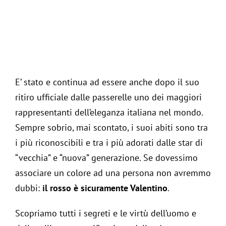
Living
Collez
Jurna
E’ stato e continua ad essere anche dopo il suo
ritiro ufficiale dalle passerelle uno dei maggiori
Clas
Assis
rappresentanti dell’eleganza italiana nel mondo.
Sempre sobrio, mai scontato, i suoi abiti sono tra
Cas
Itali
i più riconoscibili e tra i più adorati dalle star di
“vecchia” e “nuova” generazione. Se dovessimo
associare un colore ad una persona non avremmo
Clas
dubbi:
il rosso è sicuramente Valentino
.
Foto
Scopriamo tutti i segreti e le virtù dell’uomo e