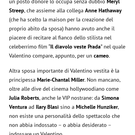
un posto d’onore lo occupa senza dubbio
Meryl
Streep
, che assieme alla collega
Anne Hathaway
(che ha scelto la maison per la creazione del
proprio abito da sposa) hanno avuto anche il
piacere di recitare al fianco dello stilista nel
celeberrimo film “
Il diavolo veste Prada
” nel quale
Valentino compare, appunto, per un
cameo
.
Altra sposa importante di Valentino vestita è la
principessa
Marie-Chantal Miller
. Non mancano,
oltre alle dive del cinema hollywoodiano come
Julia Roberts
, anche le VIP nostrane: da
Simona
Ventura
ad
Ilary Blasi
sino a
Michelle Hunziker
,
non esiste una personalità dello spettacolo che
non abbia indossato – o abbia desiderato –
indossare un Valentino.