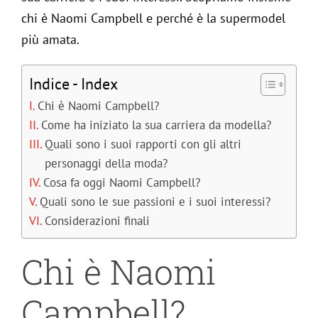
chi è Naomi Campbell e perché è la supermodel
Mag
più amata.
Mod
Indice - Index
Chi è Naomi Campbell?
Mod
Come ha iniziato la sua carriera da modella?
Quali sono i suoi rapporti con gli altri
Ne
personaggi della moda?
Cosa fa oggi Naomi Campbell?
Quali sono le sue passioni e i suoi interessi?
Stili
Considerazioni finali
Stili
Chi è Naomi
Campbell?
Rivi