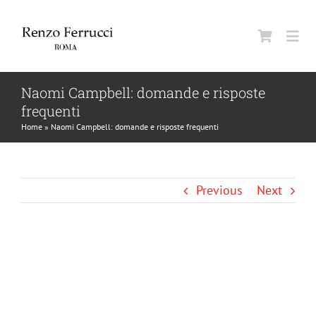
Skip
to
Togg
content
Navi
Naomi Campbell: domande e risposte
Home
frequenti
Home
»
Naomi Campbell: domande e risposte frequenti
Azien
Uomo
Previous
Next
Donn
View
Larger
Beaut
Image