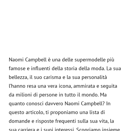
Living
Collez
Jurna
Naomi Campbell è una delle supermodelle più
Clas
Assis
famose e influenti della storia della moda. La sua
bellezza, il suo carisma e la sua personalità
Cas
Itali
l’hanno resa una vera icona, ammirata e seguita
da milioni di persone in tutto il mondo. Ma
Clas
quanto conosci davvero Naomi Campbell? In
questo articolo, ti proponiamo una lista di
Foto
domande e risposte frequenti sulla sua vita, la
sua carriera e i suoi interessi. Scopriamo insieme